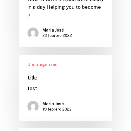
in a day Helping you to become
a…
Maria José
22 febrero 2022
Uncategorized
title
test
Maria José
19 febrero 2022