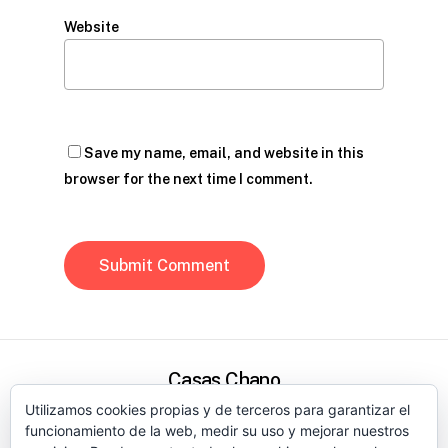
Website
Save my name, email, and website in this
browser for the next time I comment.
Casas Chano
Utilizamos cookies propias y de terceros para garantizar el
Política de privacidad
funcionamiento de la web, medir su uso y mejorar nuestros