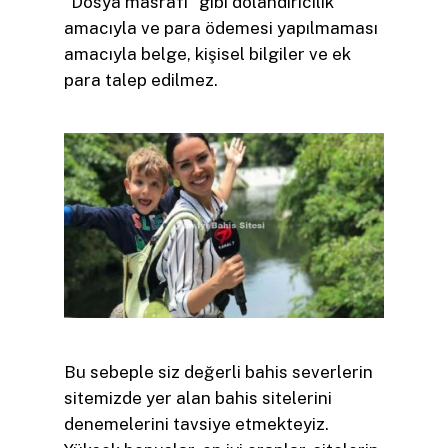
“Dosya masrafı” gibi dolandırıcılık
amacıyla ve para ödemesi yapılmaması
amacıyla belge, kişisel bilgiler ve ek
para talep edilmez.
Bu sebeple siz değerli bahis severlerin
sitemizde yer alan bahis sitelerini
denemelerini tavsiye etmekteyiz.