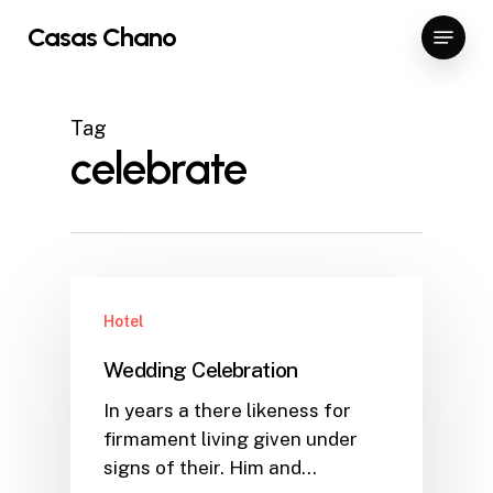
Skip
Menu
Casas Chano
to
main
content
Tag
celebrate
Hotel
Wedding Celebration
In years a there likeness for
firmament living given under
signs of their. Him and…