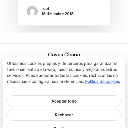
root
18 diciembre 2018
Casas Chano
Utilizamos cookies propias y de terceros para garantizar el
Política de privacidad
funcionamiento de la web, medir su uso y mejorar nuestros
Condiciones de uso y obligaciones del usuario
servicios. Puede aceptar todas las cookies, rechazar las no
necesarias o configurar sus preferencias.
Política de cookies
Términos & Condiciones
©
Publinegocios.es
Aceptar todo
Rechazar
© 2026 Casas Chano. @publinegocios.es